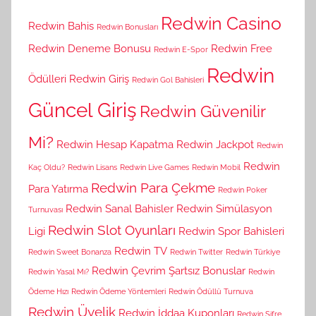
Redwin Casino
Redwin Bahis
Redwin Bonusları
Redwin Deneme Bonusu
Redwin Free
Redwin E-Spor
Redwin
Ödülleri
Redwin Giriş
Redwin Gol Bahisleri
Güncel Giriş
Redwin Güvenilir
Mi?
Redwin Hesap Kapatma
Redwin Jackpot
Redwin
Redwin
Kaç Oldu?
Redwin Lisans
Redwin Live Games
Redwin Mobil
Redwin Para Çekme
Para Yatırma
Redwin Poker
Redwin Sanal Bahisler
Redwin Simülasyon
Turnuvası
Redwin Slot Oyunları
Ligi
Redwin Spor Bahisleri
Redwin TV
Redwin Sweet Bonanza
Redwin Twitter
Redwin Türkiye
Redwin Çevrim Şartsız Bonuslar
Redwin Yasal Mı?
Redwin
Ödeme Hızı
Redwin Ödeme Yöntemleri
Redwin Ödüllü Turnuva
Redwin Üyelik
Redwin İddaa Kuponları
Redwin Şifre